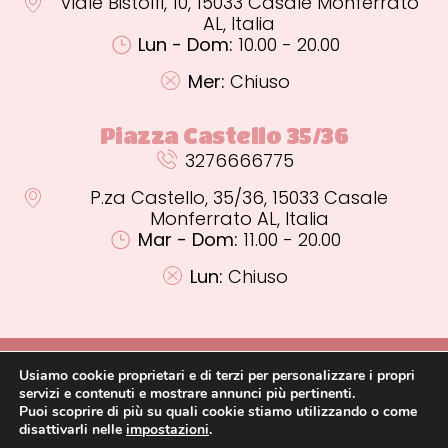
Viale Bistolfi, 10, 15033 Casale Monferrato
AL, Italia
Lun - Dom:
10.00 - 20.00
Mer:
Chiuso
Piazza Castello 35/36
3276666775
P.za Castello, 35/36, 15033 Casale
Monferrato AL, Italia
Mar - Dom:
11.00 - 20.00
Lun:
Chiuso
PRIVACY POLICY
P.IVA 02000920062
GELATO A BASE DI LATTE
Usiamo cookie proprietari e di terzi per personalizzare i propri
GELATO A BASE D’ACQUA
GELATO ARTIGIANALE
TORTE E SEMIFREDDI
servizi e contenuti e mostrare annunci più pertinenti.
PASTICCERIA MIGNON
GRANITE E GHIACCIOLI
Puoi scoprire di più su quali cookie stiamo utilizzando o come
disattivarli nelle
impostazioni
.