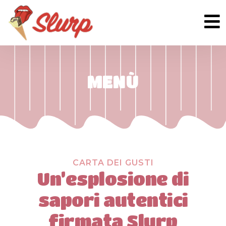
MENÙ
CARTA DEI GUSTI
Un’esplosione di
sapori autentici
firmata Slurp