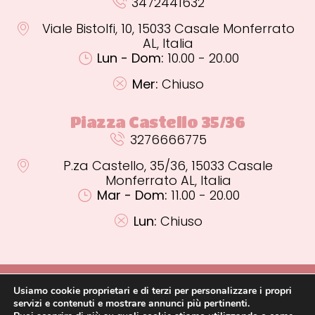
3472441632
Viale Bistolfi, 10, 15033 Casale Monferrato
AL, Italia
Lun - Dom:
10.00 - 20.00
Mer:
Chiuso
Piazza Castello 35/36
3276666775
P.za Castello, 35/36, 15033 Casale
Monferrato AL, Italia
Mar - Dom:
11.00 - 20.00
Lun:
Chiuso
PRIVACY POLICY
P.IVA 02000920062
GELATO A BASE DI LATTE
Usiamo cookie proprietari e di terzi per personalizzare i propri
GELATO A BASE D’ACQUA
GELATO ARTIGIANALE
TORTE E SEMIFREDDI
servizi e contenuti e mostrare annunci più pertinenti.
PASTICCERIA MIGNON
GRANITE E GHIACCIOLI